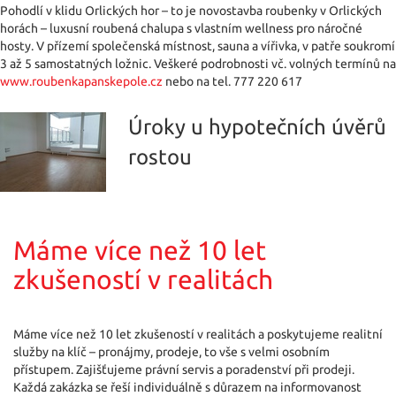
Pohodlí v klidu Orlických hor – to je novostavba roubenky v Orlických
horách – luxusní roubená chalupa s vlastním wellness pro náročné
hosty. V přízemí společenská místnost, sauna a vířivka, v patře soukromí
3 až 5 samostatných ložnic. Veškeré podrobnosti vč. volných termínů na
www.roubenkapanskepole.cz
nebo na tel. 777 220 617
Úroky u hypotečních úvěrů
rostou
Máme více než 10 let
zkušeností v realitách
Máme více než 10 let zkušeností v realitách a poskytujeme realitní
služby na klíč – pronájmy, prodeje, to vše s velmi osobním
přístupem. Zajišťujeme právní servis a poradenství při prodeji.
Každá zakázka se řeší individuálně s důrazem na informovanost