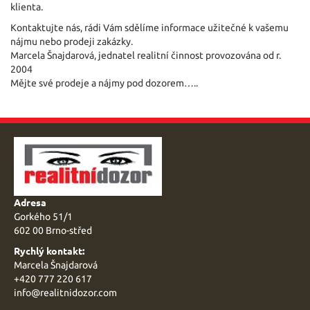
klienta.
Kontaktujte nás, rádi Vám sdělíme informace užitečné k vašemu
nájmu nebo prodeji zakázky.
Marcela Šnajdarová, jednatel realitní činnost provozována od r.
2004
Mějte své prodeje a nájmy pod dozorem…..
Adresa
Gorkého 51/1
602 00 Brno-střed
Rychlý kontakt:
Marcela Šnajdarová
+420 777 220 617
info@
realitnidozor.com