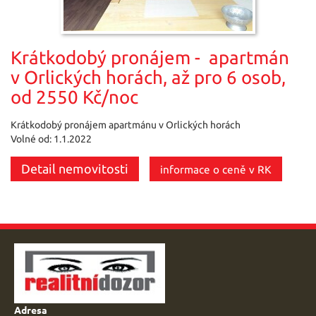
Krátkodobý pronájem - apartmán
v Orlických horách, až pro 6 osob,
od 2550 Kč/noc
Krátkodobý pronájem apartmánu v Orlických horách
Volné od: 1.1.2022
Detail nemovitosti
informace o ceně v RK
Adresa