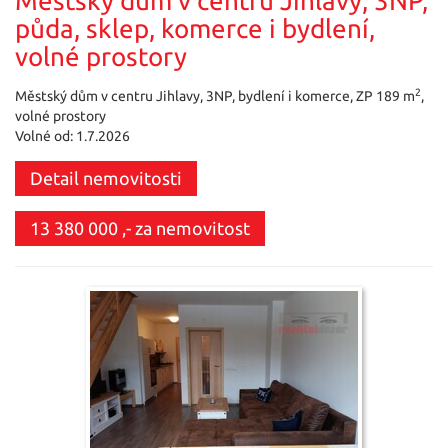
Městský dům v centru Jihlavy, 3NP,
půda, sklep, komerce i bydlení,
volné prostory
2
Městský dům v centru Jihlavy, 3NP, bydlení i komerce, ZP 189 m
,
volné prostory
Volné od: 1.7.2026
Detail nemovitosti
13 380 000 ,- za nemovitost