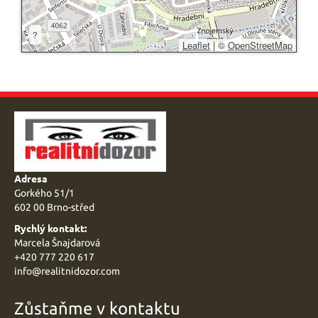
?
Leaflet
|
©
OpenStreetMap
Adresa
Gorkého 51/1
602 00 Brno-střed
Rychlý kontakt:
Marcela Šnajdarová
+420 777 220 617
info@
realitnidozor.com
Zůstaňme v kontaktu