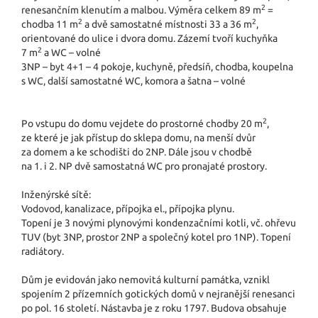
2
renesančním klenutím a malbou. Výměra celkem 89 m
=
2
2
chodba 11 m
a dvě samostatné místnosti 33 a 36 m
,
orientované do ulice i dvora domu. Zázemí tvoří kuchyňka
2
7 m
a WC – volné
3NP – byt 4+1 – 4 pokoje, kuchyně, předsíň, chodba, koupelna
s WC, další samostatné WC, komora a šatna – volné
2
Po vstupu do domu vejdete do prostorné chodby 20 m
,
ze které je jak přístup do sklepa domu, na menší dvůr
za domem a ke schodišti do 2NP. Dále jsou v chodbě
na 1. i 2. NP dvě samostatná WC pro pronajaté prostory.
Inženýrské sítě:
Vodovod, kanalizace, přípojka el., přípojka plynu.
Topení je 3 novými plynovými kondenzačními kotli, vč. ohřevu
TUV (byt 3NP, prostor 2NP a společný kotel pro 1NP). Topení
radiátory.
Dům je evidován jako nemovitá kulturní památka, vznikl
spojením 2 přízemních gotických domů v nejranější renesanci
po pol. 16 století. Nástavba je z roku 1797. Budova obsahuje