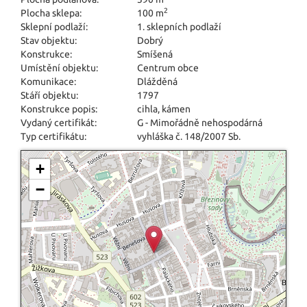
2
Plocha sklepa:
100 m
Sklepní podlaží:
1. sklepních podlaží
Stav objektu:
Dobrý
Konstrukce:
Smíšená
Umístění objektu:
Centrum obce
Komunikace:
Dlážděná
Stáří objektu:
1797
Konstrukce popis:
cihla, kámen
Vydaný certifikát:
G - Mimořádně nehospodárná
Typ certifikátu:
vyhláška č. 148/2007 Sb.
+
−