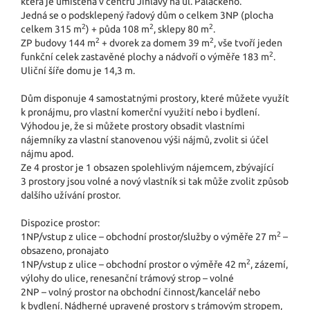
která je umístěna v centru Jihlavy na ul. Palackého.
Jedná se o podsklepený řadový dům o celkem 3NP (plocha
2
2
2
celkem 315 m
) + půda 108 m
, sklepy 80 m
.
2
2
ZP budovy 144 m
+ dvorek za domem 39 m
, vše tvoří jeden
2
funkční celek zastavěné plochy a nádvoří o výměře 183 m
.
Uliční šíře domu je 14,3 m.
Dům disponuje 4 samostatnými prostory, které můžete využít
k pronájmu, pro vlastní komerční využití nebo i bydlení.
Výhodou je, že si můžete prostory obsadit vlastními
nájemníky za vlastní stanovenou výši nájmů, zvolit si účel
nájmu apod.
Ze 4 prostor je 1 obsazen spolehlivým nájemcem, zbývající
3 prostory jsou volné a nový vlastník si tak může zvolit způsob
dalšího užívání prostor.
Dispozice prostor:
2
1NP/vstup z ulice – obchodní prostor/služby o výměře 27 m
–
obsazeno, pronajato
2
1NP/vstup z ulice – obchodní prostor o výměře 42 m
, zázemí,
výlohy do ulice, renesanční trámový strop – volné
2NP – volný prostor na obchodní činnost/kancelář nebo
k bydlení. Nádherné upravené prostory s trámovým stropem,