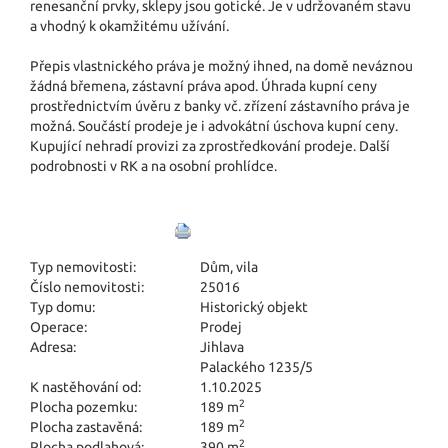
renesanční prvky, sklepy jsou gotické. Je v udržovaném stavu
a vhodný k okamžitému užívání.
Přepis vlastnického práva je možný ihned, na domě neváznou
žádná břemena, zástavní práva apod. Úhrada kupní ceny
prostřednictvím úvěru z banky vč. zřízení zástavního práva je
možná. Součástí prodeje je i advokátní úschova kupní ceny.
Kupující nehradí provizi za zprostředkování prodeje. Další
podrobnosti v RK a na osobní prohlídce.
Typ nemovitosti:
Dům, vila
Číslo nemovitosti:
25016
Typ domu:
Historický objekt
Operace:
Prodej
Adresa:
Jihlava
Palackého 1235/5
K nastěhování od:
1.10.2025
2
Plocha pozemku:
189 m
2
Plocha zastavěná:
189 m
2
Plocha podlahová:
390 m