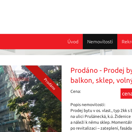
Úvod
Nemovitosti
Rekr
Prodáno - Prodej by
balkon, sklep, voln
Cena:
cena
Popis nemovitosti:
Prodej bytu v os. vlast., typ 2k
na ulici Prušánecká, k.ú. Židenice
a náleží k němu sklep. Momentál
po revitalizaci – zateplení, fasád