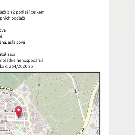
laží z 12 podlaží celkem
epních podlaží
ová
tě
ěná
,
asfaltová
italizaci
imořádně nehospodárná
ka č. 264/2020 Sb