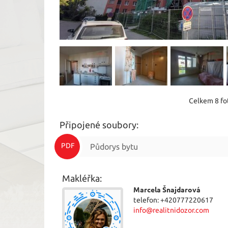
Celkem 8 fot
Připojené soubory:
PDF
Půdorys bytu
Makléřka:
Marcela Šnajdarová
telefon: +420777220617
info@realitnidozor.com