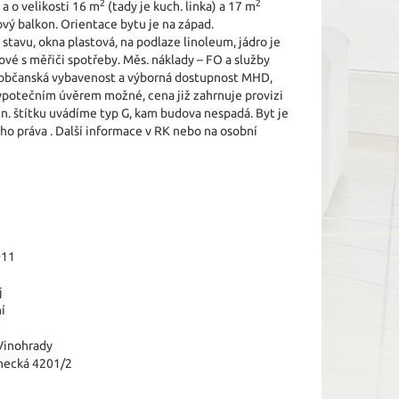
2
2
a o velikosti 16 m
(tady je kuch. linka) a 17 m
vý balkon. Orientace bytu je na západ.
tavu, okna plastová, na podlaze linoleum, jádro je
vé s měřiči spotřeby. Měs. náklady – FO a služby
á občanská vybavenost a výborná dostupnost MHD,
ypotečním úvěrem možné, cena již zahrnuje provizi
en. štítku uvádíme typ G, kam budova nespadá. Byt je
ho práva . Další informace v RK nebo na osobní
011
j
í
Vinohrady
necká 4201/2