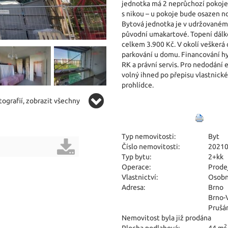
jednotka má 2 neprůchozí pokoje 
s nikou – u pokoje bude osazen no
Bytová jednotka je v udržovaném s
původní umakartové. Topení dálko
celkem 3.900 Kč. V okolí vešker
parkování u domu. Financování h
RK a právní servis. Pro nedodání 
volný ihned po přepisu vlastnické
prohlídce.
ografií, zobrazit všechny
Typ nemovitosti:
Byt
Číslo nemovitosti:
2021
Typ bytu:
2+kk
Operace:
Prode
Vlastnictví:
Osobn
Adresa:
Brno
Brno-
Prušá
Nemovitost byla již prodána
2