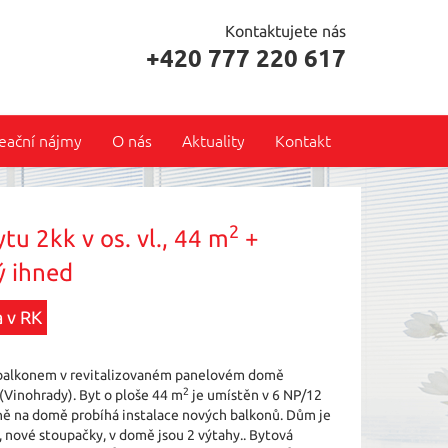
Kontaktujete nás
+420 777 220 617
eační nájmy
O nás
Aktuality
Kontakt
2
tu 2kk v os. vl., 44 m
+
ý ihned
 v RK
k s balkonem v revitalizovaném panelovém domě
2
 (Vinohrady). Byt o ploše 44 m
je umístěn v 6 NP/12
ně na domě probíhá instalace nových balkonů. Dům je
a, nové stoupačky, v domě jsou 2 výtahy.. Bytová