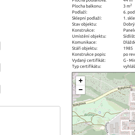
Plocha podlahová:
44 m
2
Plocha balkonu:
3 m
Podlaží:
6. pod
Sklepní podlaží:
1. skl
Stav objektu:
Dobrý
Konstrukce:
Panel
Umístění objektu:
Sídliš
Komunikace:
Dlážd
Stáří objektu:
1985
Konstrukce popis:
po rev
Vydaný certifikát:
G - M
Typ certifikátu:
vyhláš
+
−