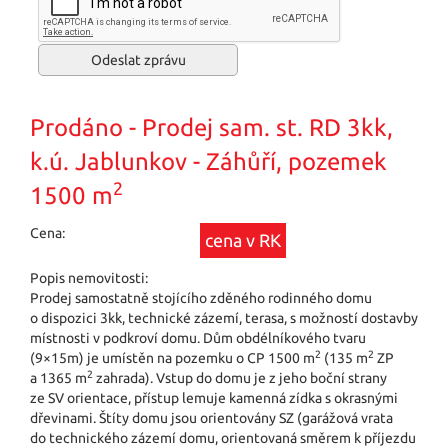
Prodáno - Prodej sam. st. RD 3kk,
k.ú. Jablunkov - Záhůří, pozemek
2
1500 m
Cena:
cena v RK
Popis nemovitosti:
Prodej samostatně stojícího zděného rodinného domu
o dispozici 3kk, technické zázemí, terasa, s možností dostavby
místnosti v podkroví domu. Dům obdélníkového tvaru
2
2
(9×15m) je umístěn na pozemku o CP 1500 m
(135 m
ZP
2
a 1365 m
zahrada). Vstup do domu je z jeho boční strany
ze SV orientace, přístup lemuje kamenná zídka s okrasnými
dřevinami. Štíty domu jsou orientovány SZ (garážová vrata
do technického zázemí domu, orientovaná směrem k příjezdu