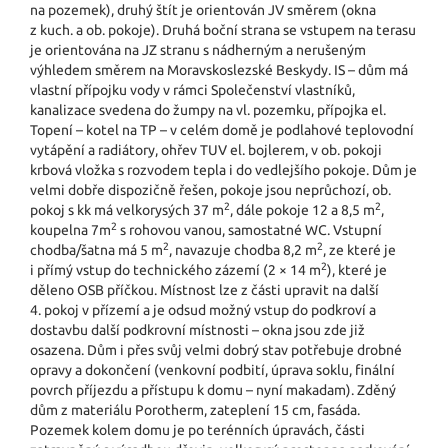
na pozemek), druhý štít je orientován JV směrem (okna
z kuch. a ob. pokoje). Druhá boční strana se vstupem na terasu
je orientována na JZ stranu s nádherným a nerušeným
výhledem směrem na Moravskoslezské Beskydy. IS – dům má
vlastní přípojku vody v rámci Společenství vlastníků,
kanalizace svedena do žumpy na vl. pozemku, přípojka el.
Topení – kotel na TP – v celém domě je podlahové teplovodní
vytápění a radiátory, ohřev TUV el. bojlerem, v ob. pokoji
krbová vložka s rozvodem tepla i do vedlejšího pokoje. Dům je
velmi dobře dispozičně řešen, pokoje jsou neprůchozí, ob.
2
2
pokoj s kk má velkorysých 37 m
, dále pokoje 12 a 8,5 m
,
2
koupelna 7m
s rohovou vanou, samostatné WC. Vstupní
2
2
chodba/šatna má 5 m
, navazuje chodba 8,2 m
, ze které je
2
i přímý vstup do technického zázemí (2 × 14 m
), které je
děleno OSB příčkou. Místnost lze z části upravit na další
4. pokoj v přízemí a je odsud možný vstup do podkroví a
dostavbu další podkrovní místnosti – okna jsou zde již
osazena. Dům i přes svůj velmi dobrý stav potřebuje drobné
opravy a dokončení (venkovní podbití, úprava soklu, finální
povrch příjezdu a přístupu k domu – nyní makadam). Zděný
dům z materiálu Porotherm, zateplení 15 cm, fasáda.
Pozemek kolem domu je po terénních úpravách, části