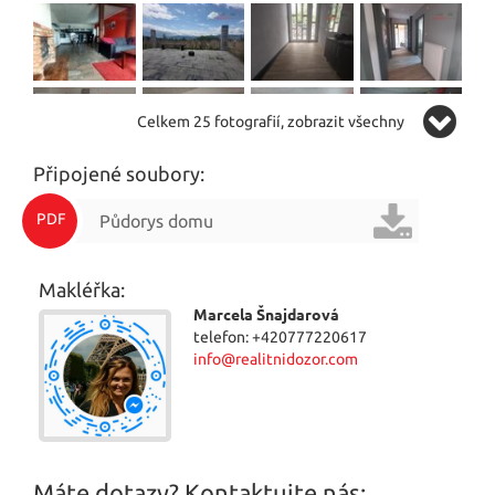
Celkem 25 fotografií, zobrazit všechny
Připojené soubory:
PDF
Půdorys domu
Makléřka:
Marcela Šnajdarová
telefon: +420777220617
info@realitnidozor.com
Máte dotazy? Kontaktujte nás: