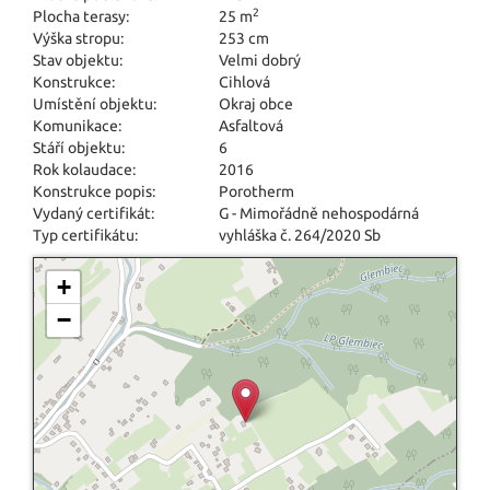
2
Plocha terasy:
25 m
Výška stropu:
253 cm
Stav objektu:
Velmi dobrý
Konstrukce:
Cihlová
Umístění objektu:
Okraj obce
Komunikace:
Asfaltová
Stáří objektu:
6
Rok kolaudace:
2016
Konstrukce popis:
Porotherm
Vydaný certifikát:
G - Mimořádně nehospodárná
Typ certifikátu:
vyhláška č. 264/2020 Sb
+
−