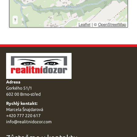
?
Leaflet
|
©
OpenStreetMap
Adresa
Gorkého 51/1
602 00 Brno-střed
Rychlý kontakt:
Marcela Šnajdarová
+420 777 220 617
info@
realitnidozor.com