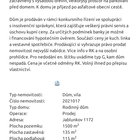
zatravněný s výsadbou dřevin, velkorysý prostor na parkování
před domem. K domu je příjezd po asfaltové obecní cestě.
Dům je prodáván v rámci konkursního řízení ve spolupráci
s insolvenční správkyní, která zajišťuje veškerý právní servis a
úschovu kupní ceny. Za určitých podmínek banky je možné
i financování hypotečním úvěrem. Součástí ceny je kuch. linka
a vestavné spotřebiče. Prodávající si vyhrazuje právo prodat
nemovitost nejvyšší nabídce. Více info v RK a na osobní
prohlídce. Pro nedodání en. štítku uvádíme typ G, kam dům
nespadá. Cena je včetně odměny RK. Volný ihned po přepisu
vlastnictví.
Typ nemovitosti:
Dům, vila
Číslo nemovitosti:
2021017
Typ domu:
Rodinný dům
Operace:
Prodej
Adresa:
Jablunkov 1172
2
Plocha pozemku:
1500 m
2
Plocha zastavěná:
135 m
2
Plocha podlahová:
115 m