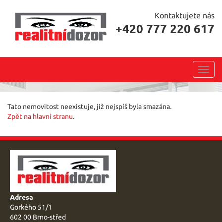
Kontaktujete nás
+420 777 220 617
Toggl
navig
Tato nemovitost neexistuje, již nejspíš byla smazána.
Zpět na hlavní stranu
.
Adresa
Gorkého 51/1
602 00 Brno-střed