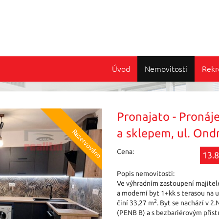
Úvod
Nemovitosti
Rekr
Pronajato - Pronáj
a sklepem, ul. Ondr
Cena:
13.8
Popis nemovitosti:
Ve výhradním zastoupení majite
a moderní byt 1+kk s terasou na u
2
činí 33,27 m
. Byt se nachází v 
(PENB B) a s bezbariérovým pří