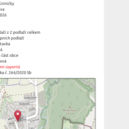
Kníničky
va
2026
laží z 2 podlaží celkem
epních podlaží
tavba
vá
 část obce
ová
lmi úsporná
ka č. 264/2020 Sb