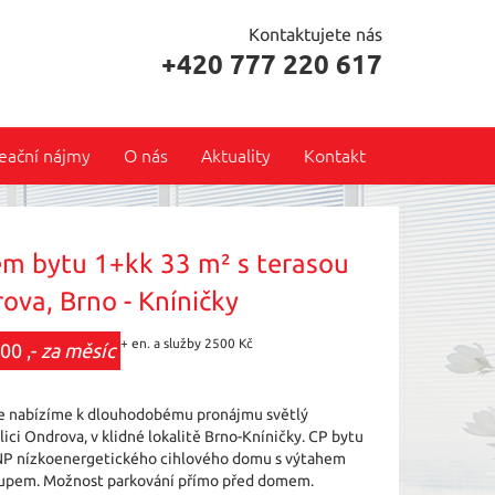
Kontaktujete nás
+420 777 220 617
eační nájmy
O nás
Aktuality
Kontakt
em bytu 1+kk 33 m² s terasou
ova, Brno - Kníničky
+ en. a služby 2500 Kč
00 ,-
za měsíc
le nabízíme k dlouhodobému pronájmu světlý
lici Ondrova, v klidné lokalitě Brno-Kníničky. CP bytu
2.NP nízkoenergetického cihlového domu s výtahem
stupem. Možnost parkování přímo před domem.