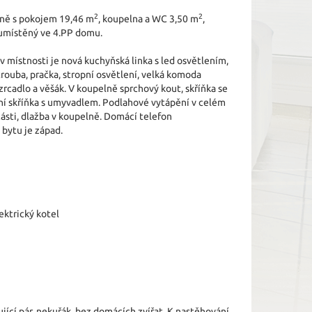
2
2
yně s pokojem 19,46 m
, koupelna a WC 3,50 m
,
místěný ve 4.PP domu.
 v místnosti je nová kuchyňská linka s led osvětlením,
trouba, pračka, stropní osvětlení, velká komoda
 zrcadlo a věšák. V koupelně sprchový kout, skříňka se
ní skříňka s umyvadlem. Podlahové vytápění v celém
ásti, dlažba v koupelně. Domácí telefon
 bytu je západ.
ektrický kotel
ující pár, nekuřák, bez domácích zvířat. K nastěhování