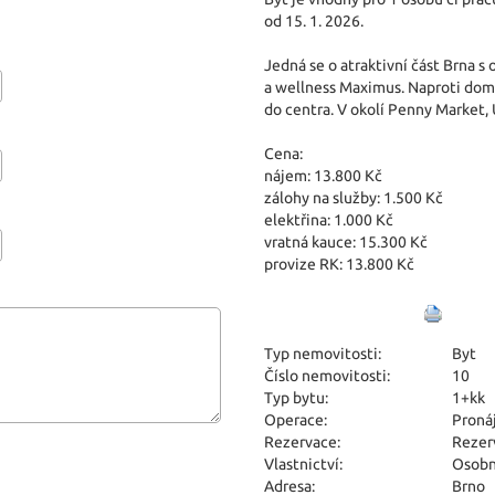
od 15. 1. 2026.
Jedná se o atraktivní část Brna s 
a wellness Maximus. Naproti dom
do centra. V okolí Penny Market, 
Cena:
nájem: 13.800 Kč
zálohy na služby: 1.500 Kč
elektřina: 1.000 Kč
vratná kauce: 15.300 Kč
provize RK: 13.800 Kč
Typ nemovitosti:
Byt
Číslo nemovitosti:
10
Typ bytu:
1+kk
Operace:
Proná
Rezervace:
Rezer
Vlastnictví:
Osobn
Adresa:
Brno