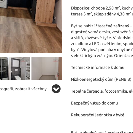
2
Dispozice: chodba 2,58 m
, kuch
2
2
terasa 3 m
, sklep zděný 4,38 m
u
Byt se nabízí částečně zařízený –
digestoř, varná deska, vestavěná 
a skříň, závěsové tyče. V předsíni
zrcadlem a LED osvětlením, spod
bytě. Vinylová podlaha v obytné č
s elektrickým vrátným. Orientace
Technické informace k domu:
Nízkoenergetický dům (PENB B)
ografií, zobrazit všechny
Tepelná čerpadla, fototermika, el
Bezpečný vstup do domu
Rekuperační jednotka v bytě
Byt je vhodný pro 1 osobu či prac