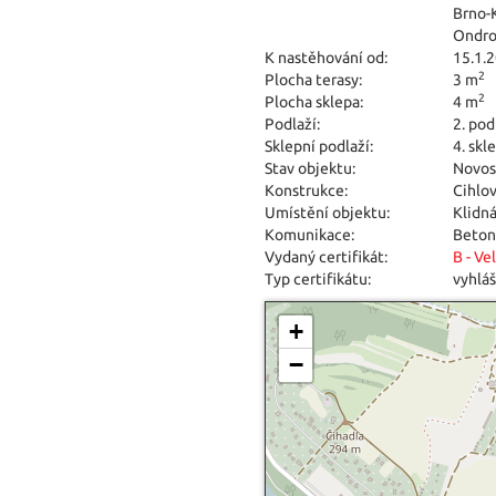
Brno-
Ondro
K nastěhování od:
15.1.
2
Plocha terasy:
3 m
2
Plocha sklepa:
4 m
Podlaží:
2. pod
Sklepní podlaží:
4. skl
Stav objektu:
Novos
Konstrukce:
Cihlo
Umístění objektu:
Klidná
Komunikace:
Beton
Vydaný certifikát:
B - Ve
Typ certifikátu:
vyhláš
+
−