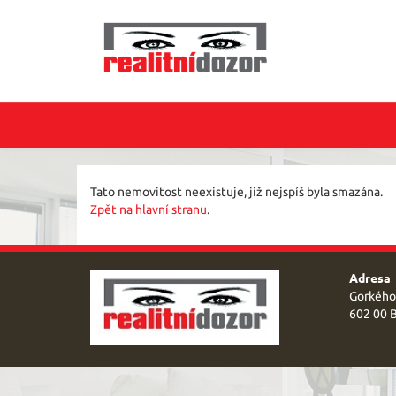
Tato nemovitost neexistuje, již nejspíš byla smazána.
Zpět na hlavní stranu
.
Adresa
Gorkého
602 00 B