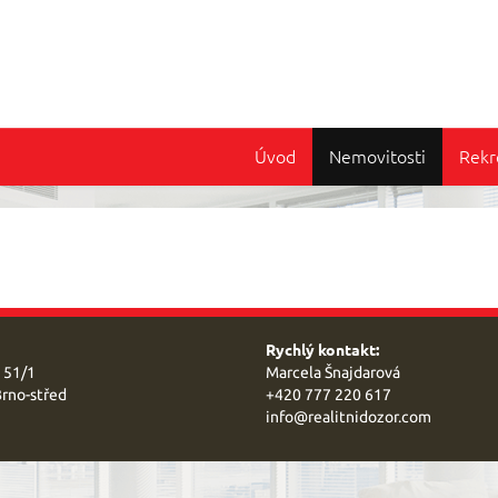
Úvod
Nemovitosti
Rekr
Rychlý kontakt:
 51/1
Marcela Šnajdarová
rno-střed
+420 777 220 617
info@
realitnidozor.com